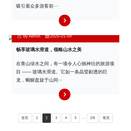
吸引着众多游客前···
By Admin
2025-01-09
畅享玻璃水滑道，领略山水之美
在青山绿水之间，有一项令人心驰神往的旅游项
目 —— 玻璃水滑道。它如一条晶莹剔透的巨
龙，蜿蜒盘旋于山间···
首页
1
2
3
4
5
2/9
尾页
···