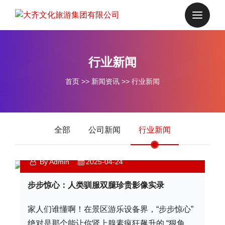
行业新闻
首页
>>
新闻资讯
>>
行业新闻
全部
公司新闻
行业新闻
By Admin
2025-04-24
步步惊心：人类驯服双腿珍贵影像实录
家人们谁懂啊！在景区游乐设备界，“步步惊心”
绝对是那个能让你肾上腺素疯狂飙升的 “狠角